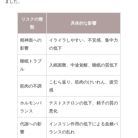
ました。
リスクの種
具体的な影響
類
精神面への
イライラしやすい、不安感、集中力
影響
の低下
睡眠トラブ
入眠困難、中途覚醒、睡眠の質低下
ル
こむら返り、筋肉のけいれん、疲労
筋肉の不調
感
ホルモンバ
テストステロンの低下、精子の質の
ランス
悪化
代謝への影
インスリン作用の低下による血糖バ
響
ランスの乱れ