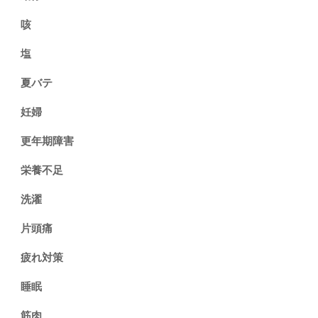
咳
塩
夏バテ
妊婦
更年期障害
栄養不足
洗濯
片頭痛
疲れ対策
睡眠
筋肉