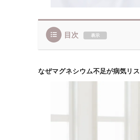
目次
表示
なぜマグネシウム不足が病気リ