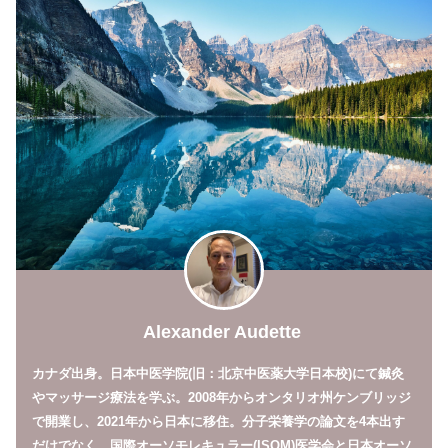
Alexander Audette
カナダ出身。日本中医学院(旧：北京中医薬大学日本校)にて鍼灸
やマッサージ療法を学ぶ。2008年からオンタリオ州ケンブリッジ
で開業し、2021年から日本に移住。分子栄養学の論文を4本出す
だけでなく、国際オーソモレキュラー(ISOM)医学会と日本オーソ