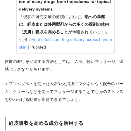
ion of many drugs from transdermal or topical
delivery systems
.”
「現在の研究文献の蓄積によれば、
熱への曝露
は、経皮または外用製剤からの多くの薬剤の体内
（皮膚）吸収を高める
ことが示唆されています」
引用：
Heat effects on drug delivery across human
skin
｜PubMed
皮膚の血行を促進する方法としては、入浴、軽いマッサージ、温
熱パックなどがあります。
エプソムソルトを使った入浴や入浴後にマグネシウム配合のバー
ム、クリームなどを使ってマッサージすることで心身のストレス
をやわらげる効果が期待できるでしょう。
経皮吸収を高める成分を活用する