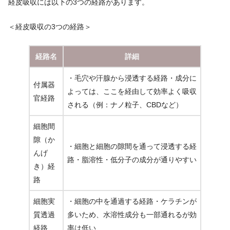
経皮吸収には以下の3つの経路があります。
＜経皮吸収の3つの経路＞
経路名
詳細
・毛穴や汗腺から浸透する経路・成分に
付属器
よっては、ここを経由して効率よく吸収
官経路
される（例：ナノ粒子、CBDなど）
細胞間
隙（か
・細胞と細胞の隙間を通って浸透する経
んげ
路・脂溶性・低分子の成分が通りやすい
き）経
路
細胞実
・細胞の中を通過する経路・ケラチンが
質透過
多いため、水溶性成分も一部通れるが効
経路
率は低い