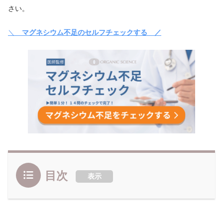
さい。
＼
マグネシウム不足のセルフチェックする ／
目次
表示