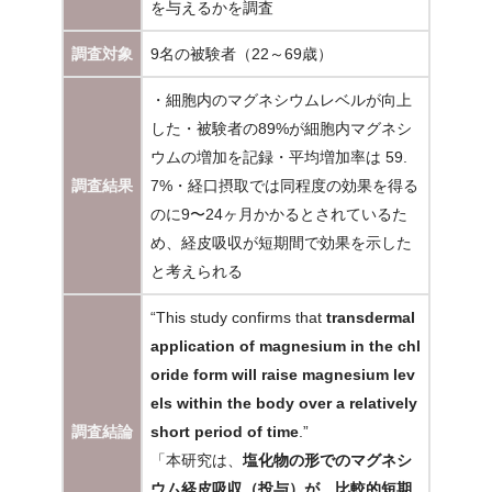
を与えるかを調査
調査対象
9名の被験者（22～69歳）
・細胞内のマグネシウムレベルが向上
した・被験者の89%が細胞内マグネシ
ウムの増加を記録・平均増加率は 59.
調査結果
7%・経口摂取では同程度の効果を得る
のに9〜24ヶ月かかるとされているた
め、経皮吸収が短期間で効果を示した
と考えられる
“This study confirms that
transdermal
application of magnesium in the chl
oride form will raise magnesium lev
els within the body over a relatively
調査結論
short period of time
.”
「本研究は、
塩化物の形でのマグネシ
ウム経皮吸収（投与）が、比較的短期