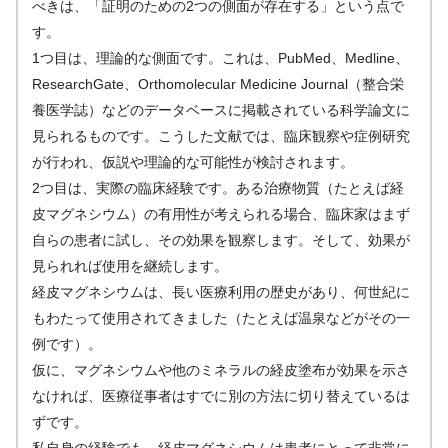
べきは、「証明のための2つの側面が存在する」という点で
す。
1つ目は、理論的な側面です。これは、PubMed、Medline、
ResearchGate、Orthomolecular Medicine Journal（整合栄
養医学誌）などのデータベースに掲載されている科学論文に
見られるものです。こうした文献では、臨床観察や症例研究
が行われ、仮説や理論的な可能性が検討されます。
2つ目は、実際の臨床経験です。ある治療物質（たとえば経
皮マグネシウム）の有用性が考えられる場合、臨床家はまず
自らの患者に試し、その効果を観察します。そして、効果が
見られれば使用を継続します。
経皮マグネシウムは、長い医療利用の歴史があり、何世紀に
もわたって使用されてきました（たとえば温泉などがその一
例です）。
仮に、マグネシウムや他のミネラルの経皮塗布が効果を示さ
なければ、医療従事者はすでに別の方法に切り替えているは
ずです。
私自身の経験でも、経皮マグネシウムは患者にとって非常に