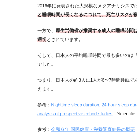
2016年に発表された大規模なメタアナリシスで
と睡眠時間が長くなるにつれて、死亡リスクが
一方で、
厚生労働省が推奨する成人の睡眠時間は
適切
とされています。
そして、日本人の平均睡眠時間で最も多いのは「
でした。
つまり、日本人の約3人に1人が6〜7時間睡眠
えます。
参考：
Nighttime sleep duration, 24-hour sleep dur
analysis of prospective cohort studies
｜Scientific
参考：
令和６年 国民健康・栄養調査結果の概要