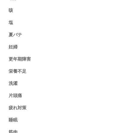
咳
塩
夏バテ
妊婦
更年期障害
栄養不足
洗濯
片頭痛
疲れ対策
睡眠
筋肉