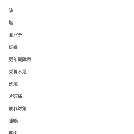
咳
塩
夏バテ
妊婦
更年期障害
栄養不足
洗濯
片頭痛
疲れ対策
睡眠
筋肉