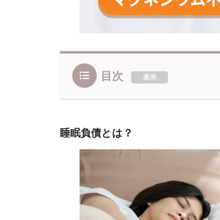
目次
表示
睡眠負債とは？