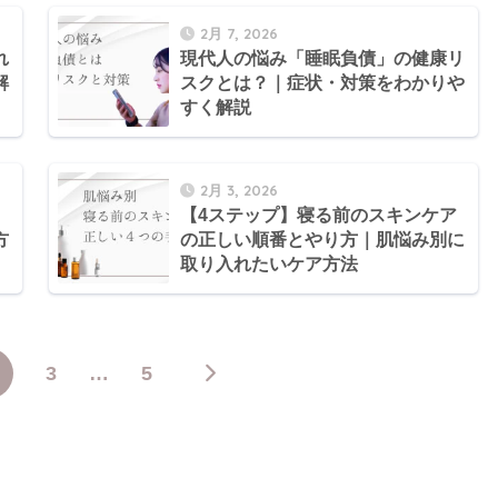
2月 7, 2026
れ
現代人の悩み「睡眠負債」の健康リ
解
スクとは？｜症状・対策をわかりや
すく解説
2月 3, 2026
？
【4ステップ】寝る前のスキンケア
方
の正しい順番とやり方｜肌悩み別に
取り入れたいケア方法
3
…
5