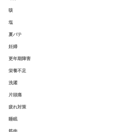
咳
塩
夏バテ
妊婦
更年期障害
栄養不足
洗濯
片頭痛
疲れ対策
睡眠
筋肉