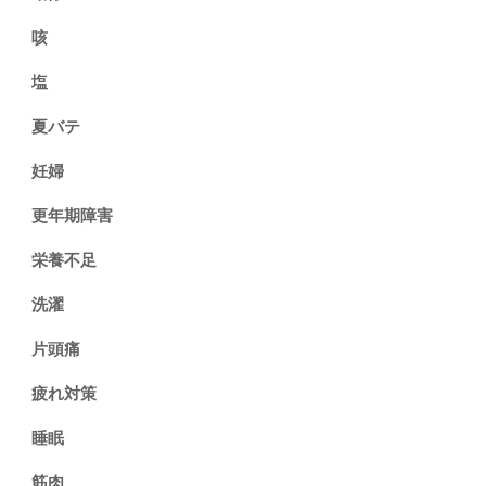
咳
塩
夏バテ
妊婦
更年期障害
栄養不足
洗濯
片頭痛
疲れ対策
睡眠
筋肉