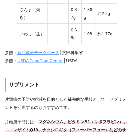
さんま（焼
0.8
1.36
約2.2g
き）
7g
g
0.6
いわし（生）
1.08
約1.77g
9g
参照：
食品成分データベース
│文部科学省
参照：
USDA FoodData Central
│USDA
サプリメント
片頭痛の予防や軽減を目的とした補完的な手段として、サプリメ
ントを活用するのもおすすめです。
片頭痛予防には、
マグネシウム、ビタミンB2（リボフラビン）、
コエンザイムQ10、ナツシロギク（フィーバーフュー）などのサ