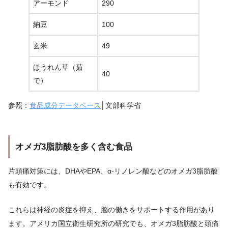
アーモンド
290
納豆
100
玄米
49
ほうれん草（茹
40
で）
参照：
食品成分データベース
│文部科学省
オメガ3脂肪酸を多く含む食品
片頭痛対策には、DHAやEPA、α-リノレン酸などのオメガ3脂肪酸
も有効です。
これらは神経の炎症を抑え、脳の働きをサポートする作用があり
ます。アメリカ国立衛生研究所の研究でも、オメガ3脂肪酸と頭痛