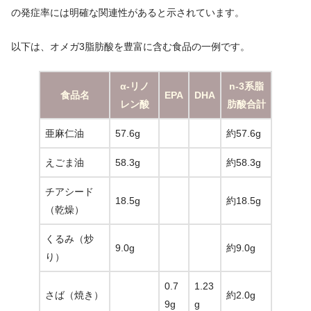
の発症率には明確な関連性があると示されています。
以下は、オメガ3脂肪酸を豊富に含む食品の一例です。
α-リノ
n-3系脂
食品名
EPA
DHA
レン酸
肪酸合計
亜麻仁油
57.6g
約57.6g
えごま油
58.3g
約58.3g
チアシード
18.5g
約18.5g
（乾燥）
くるみ（炒
9.0g
約9.0g
り）
0.7
1.23
さば（焼き）
約2.0g
9g
g