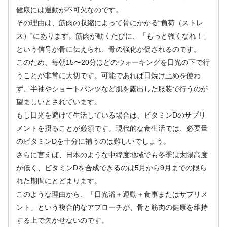
健康には運動が不可欠なのです。
その理由は、筋肉の収縮によって骨にかかる“負荷（ストレ
ス）”にあります。筋肉が動くたびに、「もっと強くなれ！」
という信号が骨に伝えられ、骨の強化が促されるのです。
このため、毎朝15〜20分ほどのウォーキングを日光の下で行
うことが非常に大切です。可能であれば日焼け止めを使わ
ず、半袖やショートパンツなど肌を露出した服装で行うのが
望ましいとされています。
もし日光を避けて生活している場合は、ビタミンDのサプリ
メントを摂ることが必須です。現代的な食生活では、必要量
のビタミンDを十分に補うのは難しいでしょう。
さらに言えば、日本のような中緯度地域でも冬季は太陽高度
が低く、ビタミンDを合成できるのは5月から9月までの限ら
れた期間にとどまります。
このような理由から、「日光浴＋運動＋食事またはサプリメ
ント」という複合的なアプローチが、骨と筋肉の健康を維持
する上で欠かせないのです。