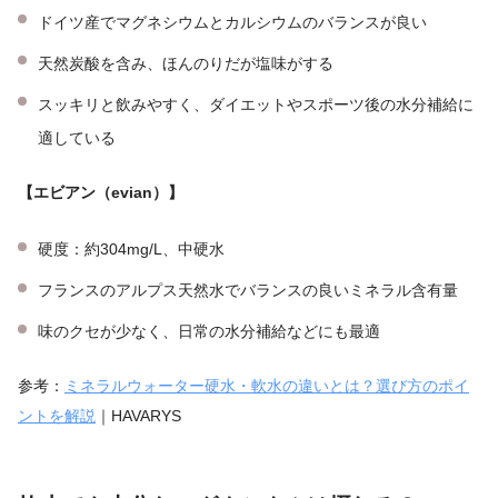
ドイツ産でマグネシウムとカルシウムのバランスが良い
天然炭酸を含み、ほんのりだが塩味がする
スッキリと飲みやすく、ダイエットやスポーツ後の水分補給に
適している
【エビアン（evian）】
硬度：約304mg/L、中硬水
フランスのアルプス天然水でバランスの良いミネラル含有量
味のクセが少なく、日常の水分補給などにも最適
参考：
ミネラルウォーター硬水・軟水の違いとは？選び方のポイ
ントを解説
｜HAVARYS