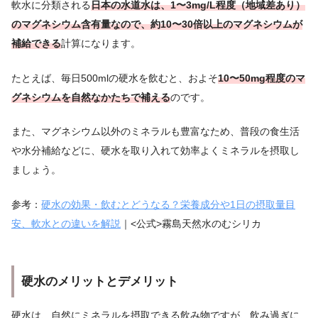
軟水に分類される
日本の水道水は、1〜3mg/L程度（地域差あり）
のマグネシウム含有量なので、約10〜30倍以上のマグネシウムが
補給できる
計算になります。
たとえば、毎日500mlの硬水を飲むと、およそ
10〜50mg程度のマ
グネシウムを自然なかたちで補える
のです。
また、マグネシウム以外のミネラルも豊富なため、普段の食生活
や水分補給などに、硬水を取り入れて効率よくミネラルを摂取し
ましょう。
参考：
硬水の効果・飲むとどうなる？栄養成分や1日の摂取量目
安、軟水との違いを解説
｜<公式>霧島天然水のむシリカ
硬水のメリットとデメリット
硬水は、自然にミネラルを摂取できる飲み物ですが、飲み過ぎに