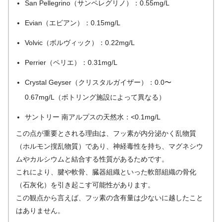
San Pellegrino（サンペレグリノ）：0.55mg/L
Evian（エビアン）：0.15mg/L
Volvic（ボルヴィック）：0.22mg/L
Perrier（ペリエ）：0.31mg/L
Crystal Geyser（クリスタルガイザー）：0.0〜
0.67mg/L（ボトリング施設によって異なる）
サントリー 南アルプスの天然水：<0.1mg/L
この点が重要とされる理由は、フッ素が内分泌かく乱物質
（ホルモン撹乱物質）であり、神経毒性を持ち、マグネシウ
ムやカルシウムと結合する性質があるためです。
これにより、腱や軟骨、臓器組織といった軟部組織の骨化
（石灰化）を引き起こす可能性があります。
この観点から言えば、フッ素の含有量は少ないに越したこと
はありません。