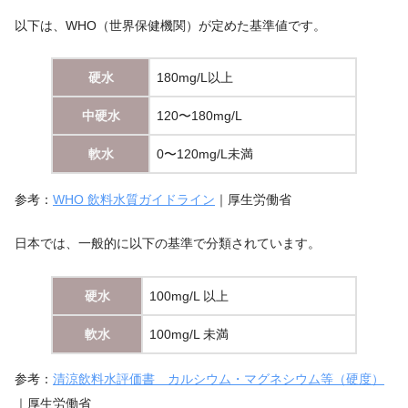
以下は、WHO（世界保健機関）が定めた基準値です。
硬水
180mg/L以上
中硬水
120〜180mg/L
軟水
0〜120mg/L未満
参考：
WHO 飲料水質ガイドライン
｜厚生労働省
日本では、一般的に以下の基準で分類されています。
硬水
100mg/L 以上
軟水
100mg/L 未満
参考：
清涼飲料水評価書 カルシウム・マグネシウム等（硬度）
｜厚生労働省